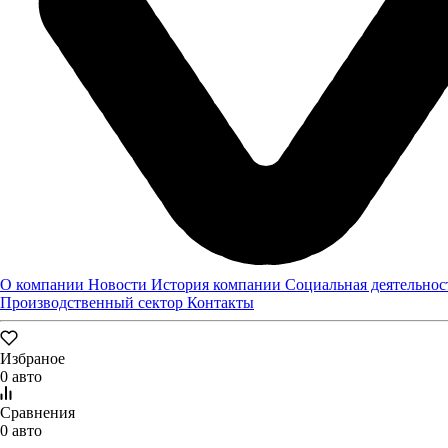
Уфа, Интернациональная, 20
Построить маршрут
Пн-Пт: 08:00-20:00, Выходные: 08:00-18:00
8 (800) 505 61 77
Техцентр в Уфе
О компании
Новости
История компании
Социальная деятельнос
Производственный сектор
Контакты
Избраное
0 авто
Сравнения
0 авто