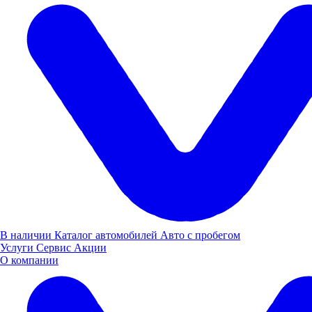
Республика Башкортостан, п. Вавилово, ул. Трактовая, 15
Построить маршрут
Пн-Пт: 08:00-20:00, Выходные: 08:00-18:00
8 (800) 505 61 77
Автоцентры LADA и УАЗ в Уфе
В наличии
Каталог автомобилей
Авто с пробегом
Услуги
Сервис
Акции
О компании