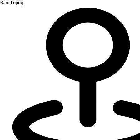
Ваш Город:
Главная страница
Модельный ряд
Модельный ряд
Москвич
Модельный ряд
Все модели
Москвич серия 3
Москвич серия 6
Не нашли нужный автомобиль?
Подберём для вас идеальный вариант!
Подберем автомобиль под ваши задачи и потребности,
создадим технику для вашего бизнеса, подготовим самые
выгодные условия приобретения.
Я даю
согласие
на обработку своих персональных данных
Я даю
согласие
на направление рекламно-
информационных сообщений
Отправить