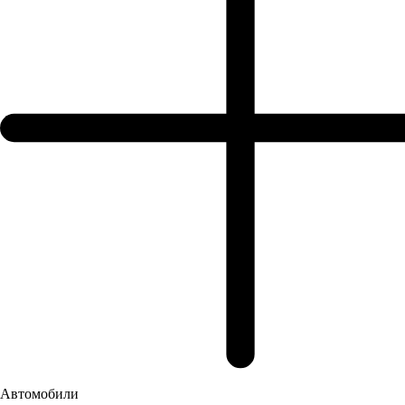
Республика Башкортостан, п. Вавилово, ул. Трактовая, 15
Построить маршрут
Пн-Пт: 08:00-20:00, Выходные: 08:00-18:00
Автомобили