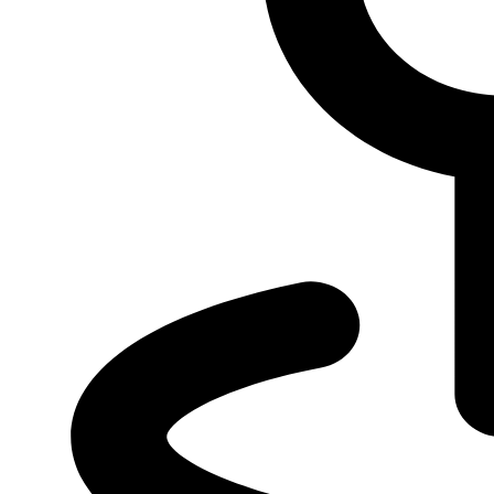
Контакты предприятий ГК “Луидор”
Уфа
На карте
Списком
Автоцентры ГАЗ, КАМАЗ, ПАЗ, FOTON, Ambertruck в Уфе