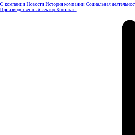
О компании
Новости
История компании
Социальная деятельнос
Производственный сектор
Контакты
Республика Башкортостан, п. Вавилово, ул. Трактовая, 15
Построить маршрут
Пн-Пт: 08:00-20:00, Выходные: 08:00-18:00
8 (800) 505 61 77
Техцентр в Уфе