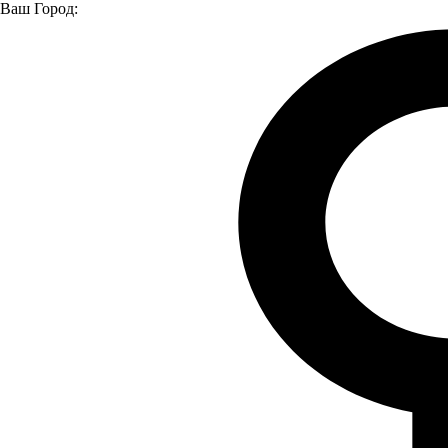
Ваш Город:
Главная страница
Модельный ряд
Модельный ряд
Foton
Foton Tunland
Модельный ряд
Все модели
Foton Tunland
Foton Toano
Foton S35
Foton Aumark
S085
Foton Aumark S100
Foton Aumark S120
Foton Auman