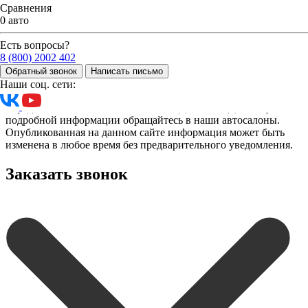
История компании
Сравнения
Контакты
0 авто
Акции
Сервис
Есть вопросы?
Политика конфиденциальности
8 (800) 2002 402
Обратный звонок
Написать письмо
Вся представленная на сайте информация носит
Наши соц. сети:
информационный характер и не является публичной офертой,
определяемой положениями ст. 437 (2) ГК РФ. Для получения
подробной информации обращайтесь в наши автосалоны.
Опубликованная на данном сайте информация может быть
изменена в любое время без предварительного уведомления.
Заказать звонок