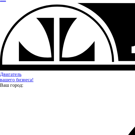
Двигатель
вашего бизнеса!
Ваш город: